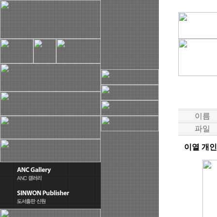
이름
파일
이열 개